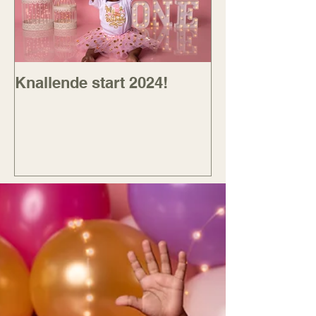
Knallende start 2024!