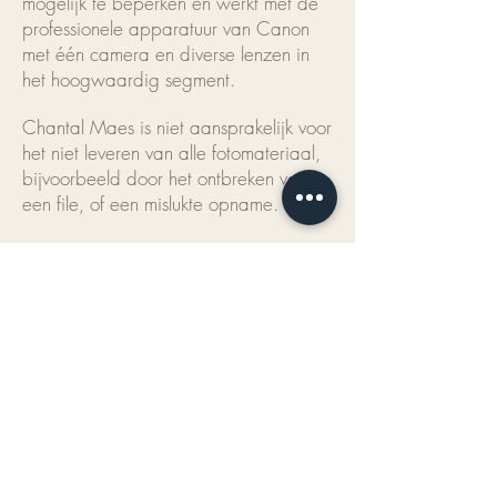
mogelijk te beperken en werkt met de
professionele apparatuur van Canon
met één camera en diverse lenzen in
het hoogwaardig segment.
Chantal Maes is niet aansprakelijk voor
het niet leveren van alle fotomateriaal,
bijvoorbeeld door het ontbreken van
een file, of een mislukte opname.
Bij technische problemen is Fotograaf
niet aansprakelijk voor eventueel
geleden schade en/of gemaakte
kosten. In geval van overmacht,
bijvoorbeeld bij externe oorzaken zoals
brand, diefstal of een defecte
geheugenkaart is iedere
aansprakelijkheid van Fotograaf
uitgesloten.