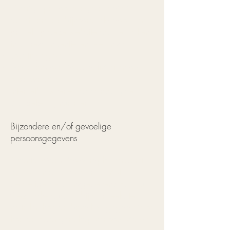
Overige persoonsgegevens die je
actief verstrekt bijvoorbeeld door een
profiel op deze website aan te maken,
in correspondentie en telefonisch
Locatiegegevens
Gegevens over jouw activiteiten op
onze website
Internetbrowser en apparaat type
Bankrekeningnummer
Bijzondere en/of gevoelige
persoonsgegevens
Chantal Maes Photography verwerkt
de volgende bijzondere en/of
gevoelige persoonsgegevens van jou:
Gezondheid (door bijvoorbeeld te
vertellen hoe de bevalling gegaan is of
hoe de zwangerschap verloopt via de