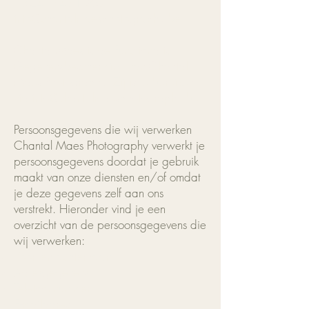
+32497431065
info@chantalmaesphotography.be
Chantal Maes is de Functionaris
Gegevensbescherming van Chantal
Maes Photography. Zij is te bereiken
via
info@chantalmaesphotography.be
.
Persoonsgegevens die wij verwerken
Chantal Maes Photography verwerkt je
persoonsgegevens doordat je gebruik
maakt van onze diensten en/of omdat
je deze gegevens zelf aan ons
verstrekt. Hieronder vind je een
overzicht van de persoonsgegevens die
wij verwerken:
Voor- en achternaam
Adresgegevens
Telefoonnummer
E-mailadres