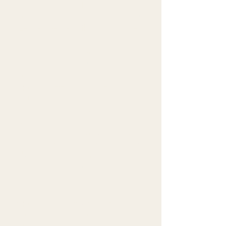
Op deze pagina laten we u weten
welke gegevens we verzamelen als u
onze website gebruikt, waarom we
deze gegevens verzamelen en hoe we
hiermee uw gebruikservaring
verbeteren. Zo snapt u precies hoe wij
werken.
Dit privacybeleid is van toepassing op
de diensten van Chantal Maes
Photography. U dient zich ervan
bewust te zijn dat Chantal Maes
Photography niet verantwoordelijk is
voor het privacybeleid van andere sites
en bronnen. Door gebruik te maken van
deze website geeft u aan het privacy
beleid te accepteren.
Chantal Maes Photography respecteert
de privacy van alle gebruikers van
haar site en draagt er zorg voor dat
de persoonlijke informatie die u ons