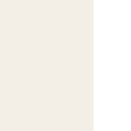
mail).
Gegevens van personen jonger dan
16 jaar Onze website en/of dienst
heeft niet de intentie gegevens te
verzamelen over websitebezoekers die
jonger zijn dan 16 jaar. Tenzij ze
toestemming hebben van ouders of
voogd. We kunnen echter niet
controleren of een bezoeker ouder dan
16 is. Wij raden ouders dan ook aan
betrokken te zijn bij de online
activiteiten van hun kinderen, om zo te
voorkomen dat er gegevens over
kinderen verzameld worden zonder
ouderlijke toestemming. Als je er van
overtuigd bent dat wij zonder die
toestemming persoonlijke gegevens
hebben verzameld over een
minderjarige, neem dan contact met
ons op via