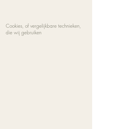
verschaft vertrouwelijk wordt
behandeld.
Cookies, of vergelijkbare technieken,
die wij gebruiken
Chantal Maes Photography gebruikt
alleen technische en functionele
cookies. En analytische cookies die
geen inbreuk maken op je privacy. Een
cookie is een klein tekstbestand dat bij
het eerste bezoek aan deze website
wordt opgeslagen op jouw computer,
tablet of smartphone. De cookies die
wij gebruiken zijn noodzakelijk voor de
technische werking van de website en
jouw gebruiksgemak. Ze zorgen ervoor
dat de website naar behoren werkt en
onthouden bijvoorbeeld jouw