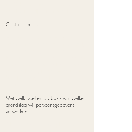
info@chantalmaesphotography.be
, dan
verwijderen wij deze informatie.
Contactformulier
Als u een contactformulier op de
website invult, of ons een e-mail stuurt,
dan worden de gegevens die u ons
toestuurt bewaard zolang als naar de
aard van het formulier of de inhoud van
uw e-mail nodig is voor de volledige
beantwoording en afhandeling
daarvan.
Met welk doel en op basis van welke
grondslag wij persoonsgegevens
verwerken
Chantal Maes Photography verwerkt
jouw persoonsgegevens voor de