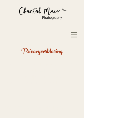
Privacyverklaring
Chantal Maes Photography, gevestigd
aan Molenstraat 241, 2490 Balen, is
verantwoordelijk voor de verwerking
van persoonsgegevens zoals
weergegeven in deze
privacyverklaring.
www.chantalmaesphotography.be
Molenstraat 241, 2490 Balen