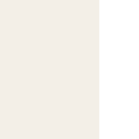
volgende doelen:
Het afhandelen van jouw betaling
Je te kunnen bellen of e-mailen indien
dit nodig is om onze dienstverlening uit
te kunnen voeren
Je te informeren over wijzigingen van
onze diensten en producten
Om goederen en diensten bij je af te
leveren
Chantal Maes Photography verwerkt
ook persoonsgegevens als wij hier
wettelijk toe verplicht zijn, zoals
gegevens die wij nodig hebben voor
onze belastingaangifte.
Ik ben er van bewust dat u vertrouwen
in mij stelt . Ik zie het dan ook als onze
verantwoordelijkheid om uw privacy te
beschermen.