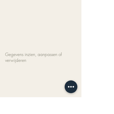
voorkeursinstellingen. Ook kunnen wij
hiermee onze website optimaliseren. Je
kunt je afmelden voor cookies door je
internetbrowser zo in te stellen dat
deze geen cookies meer opslaat.
Daarnaast kun je ook alle informatie
die eerder is opgeslagen via de
instellingen van je browser verwijderen.
Gegevens inzien, aanpassen of
verwijderen
Je hebt het recht om je
persoonsgegevens in te zien, te
corrigeren of te verwijderen. Daarnaast
heb je het recht om je eventuele
toestemming voor de
gegevensverwerking in te trekken of
bezwaar te maken tegen de
verwerking van jouw