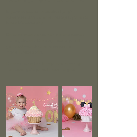
Is jouw oogappel binnenkort jarig?
Reserveer dan uw uniek feestje bij Chantal
Maes Photography.
De decoraties en taarten worden samen
met u gekozen. Deze zijn namelijk zelf
gemaakt waardoor er onbeperkte
mogelijkheden zijn.
Hierdoor wordt dit feestje een prachtige
herinnering die je niet meer vergeet!