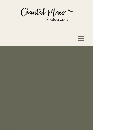
Newborn -
Medium - €265
Beschrijving van de dienst
€265