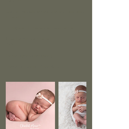
1 a 2 uur
Gebruik van alle accessoires en materialen
in de studio
10 digitale HR bestanden naar keuze
​Luxe Harmonica boekje
7x7cm
Persoonlijke online galerij
Newborn | Gezin | Broer & Zu