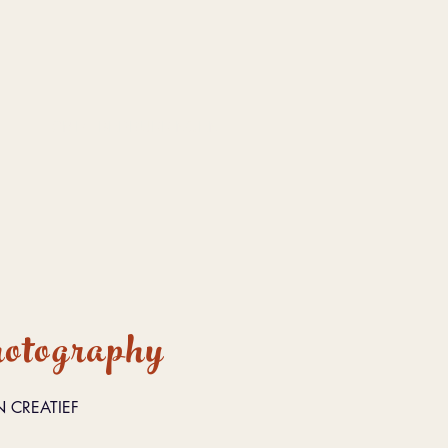
CMP - BEDRUKKINGEN
otography
 CREATIEF