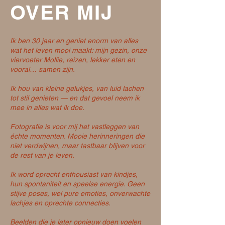
OVER MIJ
Ik ben 30 jaar en geniet enorm van alles
wat het leven mooi maakt: mijn gezin, onze
viervoeter Mollie, reizen, lekker eten en
vooral… samen zijn.
Ik hou van kleine gelukjes, van luid lachen
tot stil genieten — en dat gevoel neem ik
mee in alles wat ik doe.
Fotografie is voor mij het vastleggen van
échte momenten. Mooie herinneringen die
niet verdwijnen, maar tastbaar blijven voor
de rest van je leven.
Ik word oprecht enthousiast van kindjes,
hun spontaniteit en speelse energie. Geen
stijve poses, wel pure emoties, onverwachte
lachjes en oprechte connecties.
Beelden die je later opnieuw doen voelen