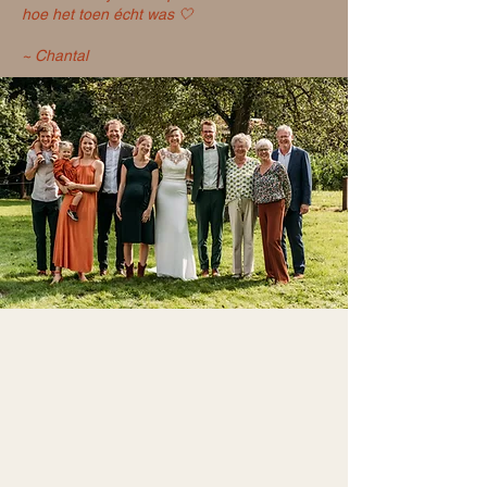
hoe het toen écht was 🤍
~ Chantal